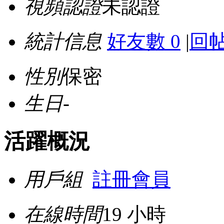
視頻認證
未認證
統計信息
好友數 0
|
回帖
性別
保密
生日
-
活躍概況
用戶組
註冊會員
在線時間
19 小時