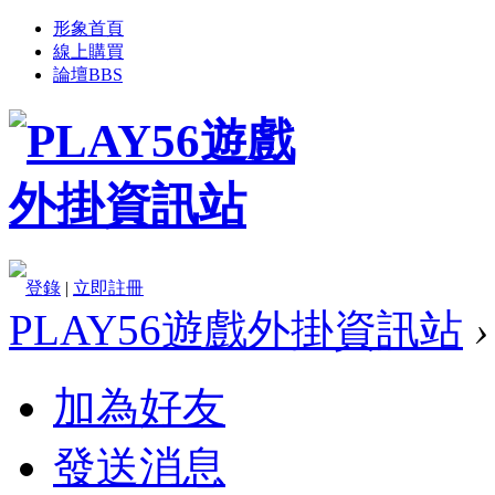
形象首頁
線上購買
論壇
BBS
登錄
|
立即註冊
PLAY56遊戲外掛資訊站
›
加為好友
發送消息