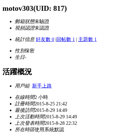
motov303
(UID: 817)
郵箱狀態
未驗證
視頻認證
未認證
統計信息
好友數 0
|
回帖數 1
|
主題數 1
性別
保密
生日
-
活躍概況
用戶組
新手上路
在線時間
2 小時
註冊時間
2015-8-25 21:42
最後訪問
2015-8-29 14:49
上次活動時間
2015-8-29 14:49
上次發表時間
2015-8-28 22:32
所在時區
使用系統默認