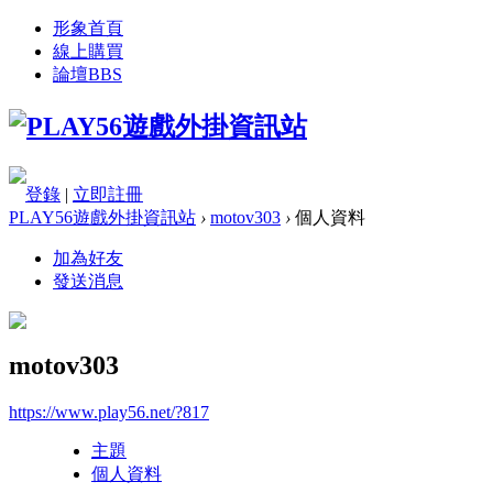
形象首頁
線上購買
論壇
BBS
登錄
|
立即註冊
PLAY56遊戲外掛資訊站
›
motov303
›
個人資料
加為好友
發送消息
motov303
https://www.play56.net/?817
主題
個人資料