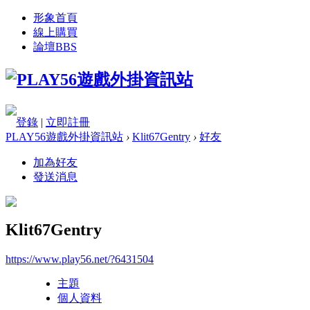
形象首頁
線上購買
論壇
BBS
登錄
|
立即註冊
PLAY56遊戲外掛資訊站
›
Klit67Gentry
›
好友
加為好友
發送消息
Klit67Gentry
https://www.play56.net/?6431504
主題
個人資料