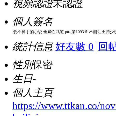
視頻認證
未認證
個人簽名
爱不释手的小说 全屬性武道 ptt- 第1093章 不能让王
統計信息
好友數 0
|
回帖
性別
保密
生日
-
個人主頁
https://www.ttkan.co/nov