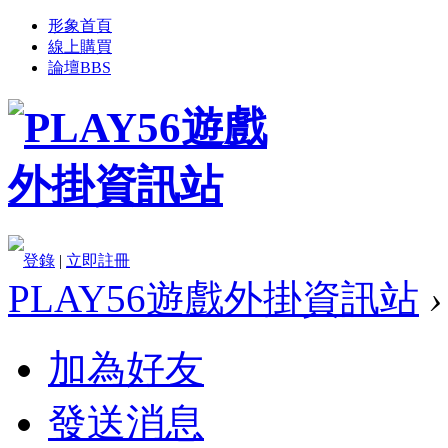
形象首頁
線上購買
論壇
BBS
登錄
|
立即註冊
PLAY56遊戲外掛資訊站
›
加為好友
發送消息