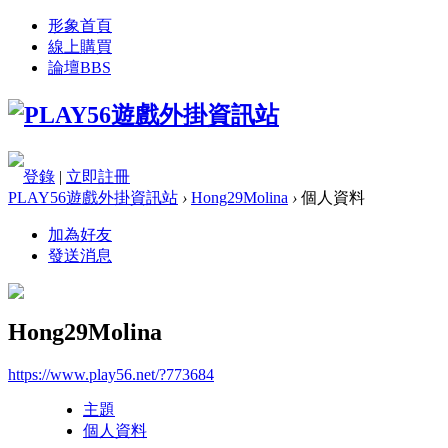
形象首頁
線上購買
論壇
BBS
登錄
|
立即註冊
PLAY56遊戲外掛資訊站
›
Hong29Molina
›
個人資料
加為好友
發送消息
Hong29Molina
https://www.play56.net/?773684
主題
個人資料