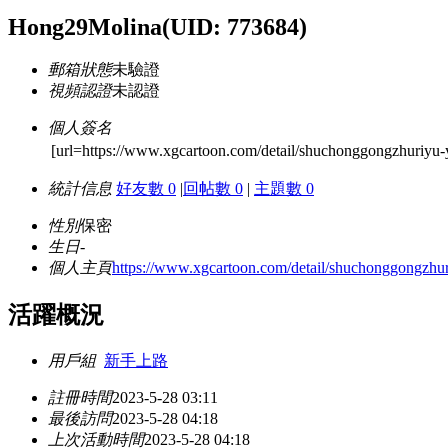
Hong29Molina
(UID: 773684)
郵箱狀態
未驗證
視頻認證
未認證
個人簽名
[url=https://www.xgcartoon.com/detail/shuchonggongzhuriyu-y
統計信息
好友數 0
|
回帖數 0
|
主題數 0
性別
保密
生日
-
個人主頁
https://www.xgcartoon.com/detail/shuchonggongzhur
活躍概況
用戶組
新手上路
註冊時間
2023-5-28 03:11
最後訪問
2023-5-28 04:18
上次活動時間
2023-5-28 04:18