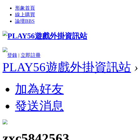
形象首頁
線上購買
論壇
BBS
登錄
|
立即註冊
PLAY56遊戲外掛資訊站
›
加為好友
發送消息
zxc5842563