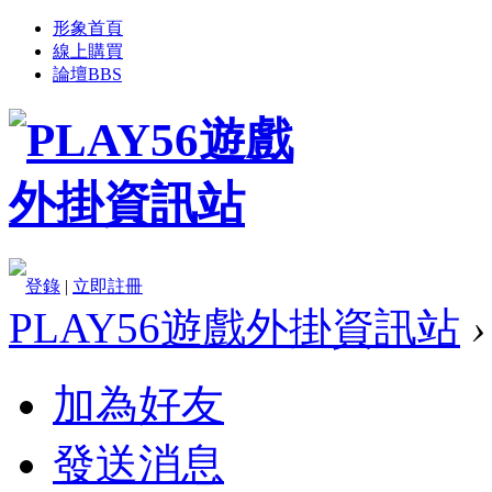
形象首頁
線上購買
論壇
BBS
登錄
|
立即註冊
PLAY56遊戲外掛資訊站
›
加為好友
發送消息