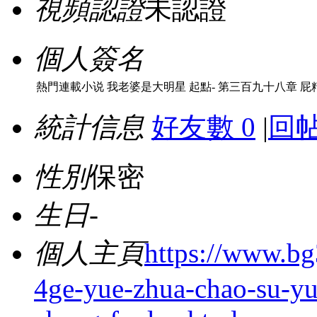
視頻認證
未認證
個人簽名
熱門連載小说 我老婆是大明星 起點- 第三百九十八章 屁精
統計信息
好友數 0
|
回帖
性別
保密
生日
-
個人主頁
https://www.bg
4ge-yue-zhua-chao-su-yu