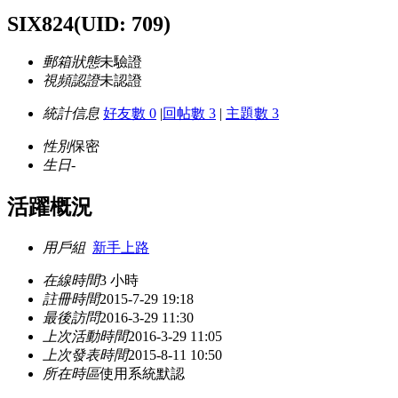
SIX824
(UID: 709)
郵箱狀態
未驗證
視頻認證
未認證
統計信息
好友數 0
|
回帖數 3
|
主題數 3
性別
保密
生日
-
活躍概況
用戶組
新手上路
在線時間
3 小時
註冊時間
2015-7-29 19:18
最後訪問
2016-3-29 11:30
上次活動時間
2016-3-29 11:05
上次發表時間
2015-8-11 10:50
所在時區
使用系統默認