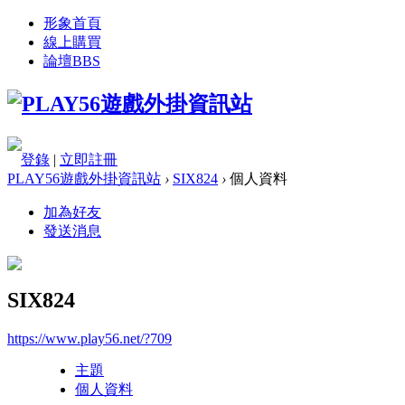
形象首頁
線上購買
論壇
BBS
登錄
|
立即註冊
PLAY56遊戲外掛資訊站
›
SIX824
›
個人資料
加為好友
發送消息
SIX824
https://www.play56.net/?709
主題
個人資料