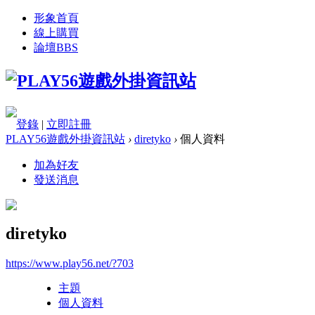
形象首頁
線上購買
論壇
BBS
登錄
|
立即註冊
PLAY56遊戲外掛資訊站
›
diretyko
›
個人資料
加為好友
發送消息
diretyko
https://www.play56.net/?703
主題
個人資料