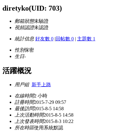
diretyko
(UID: 703)
郵箱狀態
未驗證
視頻認證
未認證
統計信息
好友數 0
|
回帖數 0
|
主題數 1
性別
保密
生日
-
活躍概況
用戶組
新手上路
在線時間
2 小時
註冊時間
2015-7-29 09:57
最後訪問
2015-8-5 14:58
上次活動時間
2015-8-5 14:58
上次發表時間
2015-8-3 10:22
所在時區
使用系統默認