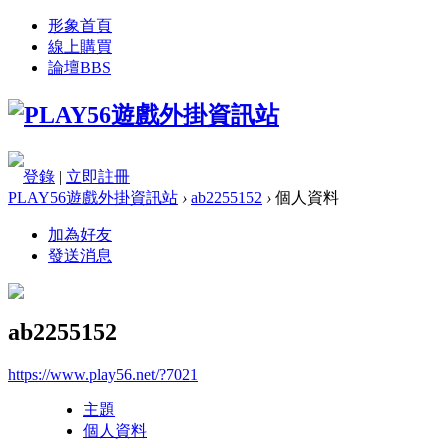
形象首頁
線上購買
論壇
BBS
登錄
|
立即註冊
PLAY56遊戲外掛資訊站
›
ab2255152
›
個人資料
加為好友
發送消息
ab2255152
https://www.play56.net/?7021
主題
個人資料