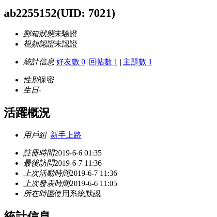
ab2255152
(UID: 7021)
郵箱狀態
未驗證
視頻認證
未認證
統計信息
好友數 0
|
回帖數 1
|
主題數 1
性別
保密
生日
-
活躍概況
用戶組
新手上路
註冊時間
2019-6-6 01:35
最後訪問
2019-6-7 11:36
上次活動時間
2019-6-7 11:36
上次發表時間
2019-6-6 11:05
所在時區
使用系統默認
統計信息