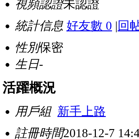
視頻認證
未認證
統計信息
好友數 0
|
回帖
性別
保密
生日
-
活躍概況
用戶組
新手上路
註冊時間
2018-12-7 14: