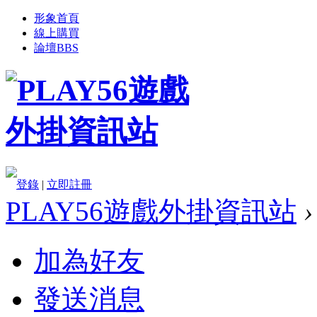
形象首頁
線上購買
論壇
BBS
登錄
|
立即註冊
PLAY56遊戲外掛資訊站
›
加為好友
發送消息