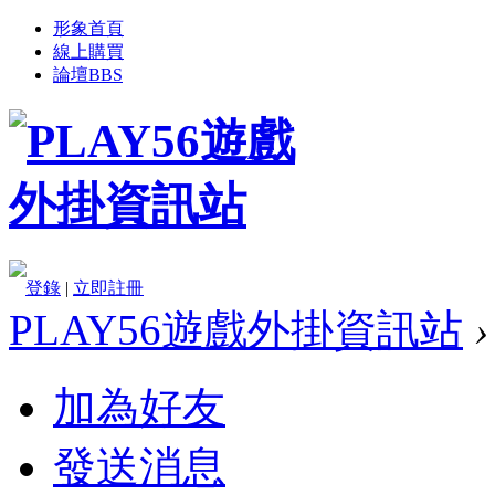
形象首頁
線上購買
論壇
BBS
登錄
|
立即註冊
PLAY56遊戲外掛資訊站
›
加為好友
發送消息