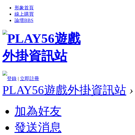
形象首頁
線上購買
論壇
BBS
登錄
|
立即註冊
PLAY56遊戲外掛資訊站
›
加為好友
發送消息