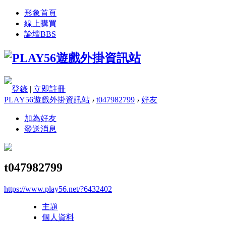
形象首頁
線上購買
論壇
BBS
登錄
|
立即註冊
PLAY56遊戲外掛資訊站
›
t047982799
›
好友
加為好友
發送消息
t047982799
https://www.play56.net/?6432402
主題
個人資料