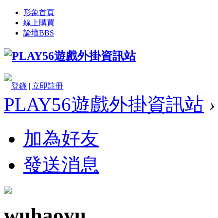
形象首頁
線上購買
論壇
BBS
登錄
|
立即註冊
PLAY56遊戲外掛資訊站
›
加為好友
發送消息
wuhaoyu