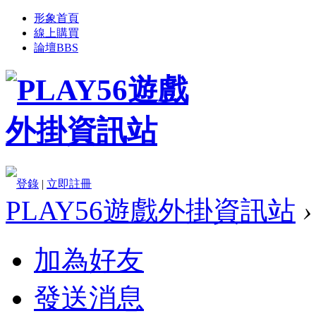
形象首頁
線上購買
論壇
BBS
登錄
|
立即註冊
PLAY56遊戲外掛資訊站
›
加為好友
發送消息