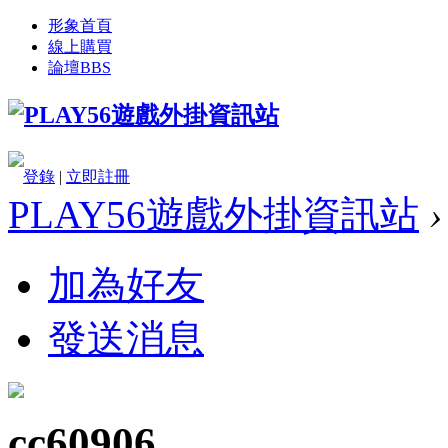
形象首頁
線上購買
論壇
BBS
登錄
|
立即註冊
PLAY56遊戲外掛資訊站
›
加為好友
發送消息
cc60906