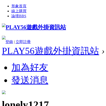
形象首頁
線上購買
論壇
BBS
登錄
|
立即註冊
PLAY56遊戲外掛資訊站
›
加為好友
發送消息
lonely1217