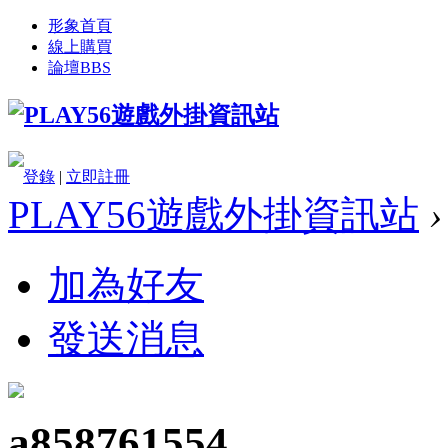
形象首頁
線上購買
論壇
BBS
登錄
|
立即註冊
PLAY56遊戲外掛資訊站
›
加為好友
發送消息
a858761554