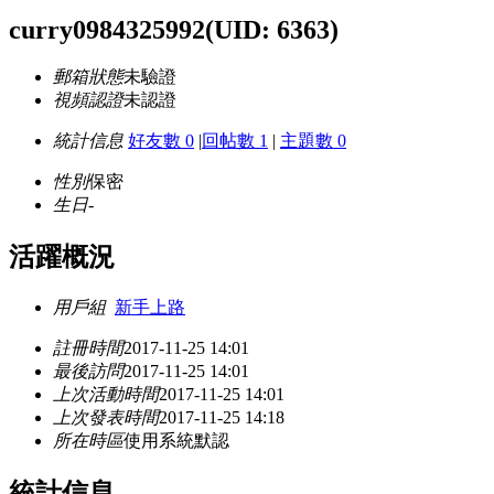
curry0984325992
(UID: 6363)
郵箱狀態
未驗證
視頻認證
未認證
統計信息
好友數 0
|
回帖數 1
|
主題數 0
性別
保密
生日
-
活躍概況
用戶組
新手上路
註冊時間
2017-11-25 14:01
最後訪問
2017-11-25 14:01
上次活動時間
2017-11-25 14:01
上次發表時間
2017-11-25 14:18
所在時區
使用系統默認
統計信息