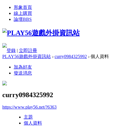
形象首頁
線上購買
論壇
BBS
登錄
|
立即註冊
PLAY56遊戲外掛資訊站
›
curry0984325992
›
個人資料
加為好友
發送消息
curry0984325992
https://www.play56.net/?6363
主題
個人資料