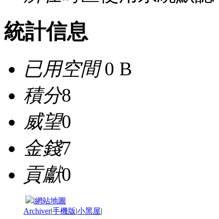
統計信息
已用空間
0 B
積分
8
威望
0
金錢
7
貢獻
0
|
網站地圖
Archiver
|
手機版
|
小黑屋
|