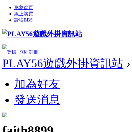
形象首頁
線上購買
論壇
BBS
登錄
|
立即註冊
PLAY56遊戲外掛資訊站
›
加為好友
發送消息
faith8899