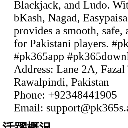
Blackjack, and Ludo. Wit
bKash, Nagad, Easypaisa
provides a smooth, safe,
for Pakistani players. 
#pk365app #pk365downl
Address: Lane 2A, Fazal
Rawalpindi, Pakistan
Phone: +92348441905
Email:
support@pk365s.
活躍概況