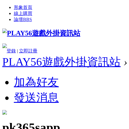
形象首頁
線上購買
論壇
BBS
登錄
|
立即註冊
PLAY56遊戲外掛資訊站
›
加為好友
發送消息
pk365sapp