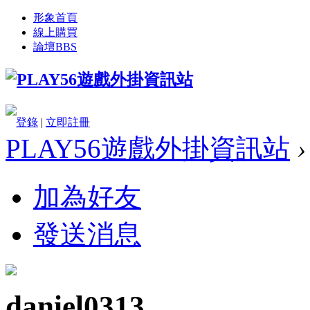
形象首頁
線上購買
論壇
BBS
登錄
|
立即註冊
PLAY56遊戲外掛資訊站
›
加為好友
發送消息
daniel0313