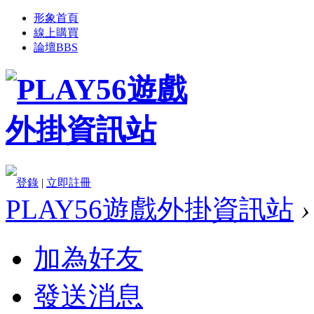
形象首頁
線上購買
論壇
BBS
登錄
|
立即註冊
PLAY56遊戲外掛資訊站
›
加為好友
發送消息