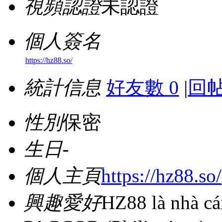
視頻認證
未認證
個人簽名
https://hz88.so/
統計信息
好友數 0
|
回帖
性別
保密
生日
-
個人主頁
https://hz88.so/
興趣愛好
HZ88 là nhà cá