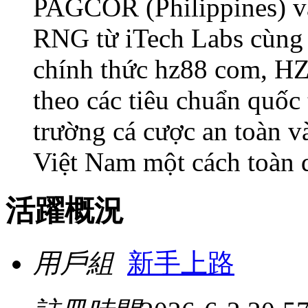
PAGCOR (Philippines) v
RNG từ iTech Labs cùng
chính thức hz88 com, HZ
theo các tiêu chuẩn quốc
trường cá cược an toàn v
Việt Nam một cách toàn 
活躍概況
用戶組
新手上路