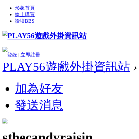
形象首頁
線上購買
論壇
BBS
登錄
|
立即註冊
PLAY56遊戲外掛資訊站
›
加為好友
發送消息
sthecandyraisin