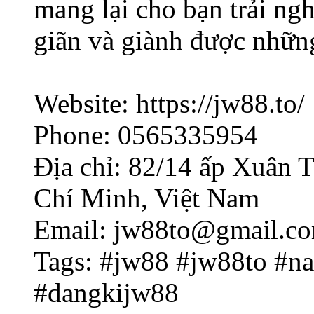
mang lại cho bạn trải ngh
giãn và giành được những
Website: https://jw88.to/
Phone: 0565335954
Địa chỉ: 82/14 ấp Xuân 
Chí Minh, Việt Nam
Email:
jw88to@gmail.c
Tags: #jw88 #jw88to #n
#dangkijw88