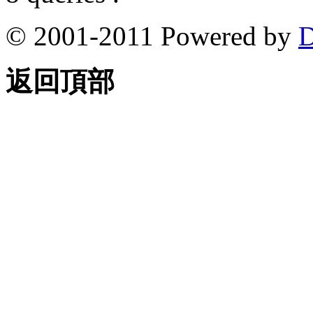
© 2001-2011 Powered by
D
返回頂部