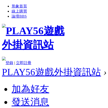
形象首頁
線上購買
論壇
BBS
登錄
|
立即註冊
PLAY56遊戲外掛資訊站
›
加為好友
發送消息