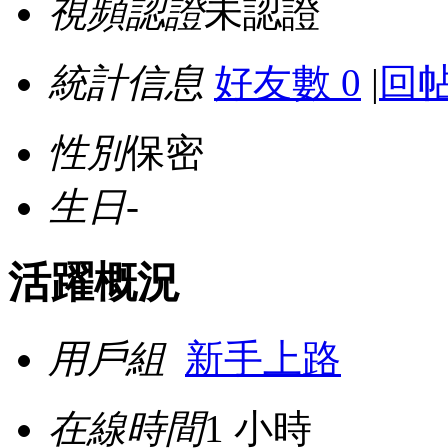
視頻認證
未認證
統計信息
好友數 0
|
回帖
性別
保密
生日
-
活躍概況
用戶組
新手上路
在線時間
1 小時