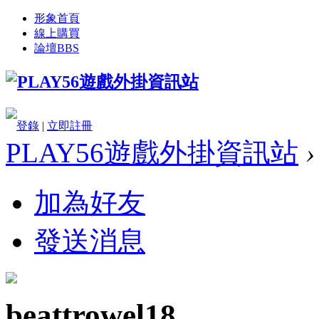
形象首頁
線上購買
論壇
BBS
登錄
|
立即註冊
PLAY56遊戲外掛資訊站
›
加為好友
發送消息
beattrowel18