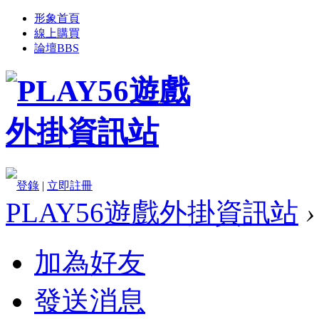
形象首頁
線上購買
論壇
BBS
登錄
|
立即註冊
PLAY56遊戲外掛資訊站
›
加為好友
發送消息