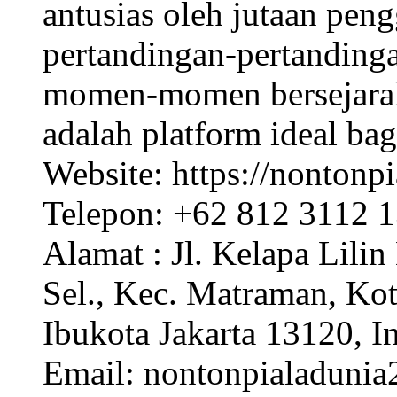
antusias oleh jutaan pen
pertandingan-pertandinga
momen-momen bersejarah 
adalah platform ideal ba
Website: https://nontonp
Telepon: +62 812 3112 
Alamat : Jl. Kelapa Lili
Sel., Kec. Matraman, Ko
Ibukota Jakarta 13120, I
Email:
nontonpialaduni