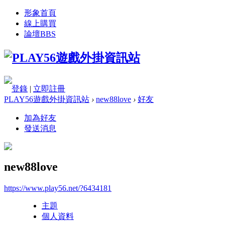
形象首頁
線上購買
論壇
BBS
登錄
|
立即註冊
PLAY56遊戲外掛資訊站
›
new88love
›
好友
加為好友
發送消息
new88love
https://www.play56.net/?6434181
主題
個人資料