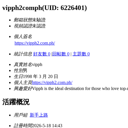
vipph2comph
(UID: 6226401)
郵箱狀態
未驗證
視頻認證
未認證
個人簽名
https://vipph2.com.ph/
統計信息
好友數 0
|
回帖數 0
|
主題數 0
真實姓名
vipph
性別
男
生日
1998 年 3 月 20 日
個人主頁
https://vipph2.com.ph/
興趣愛好
Vipph is the ideal destination for those who love top
活躍概況
用戶組
新手上路
註冊時間
2026-5-18 14:43