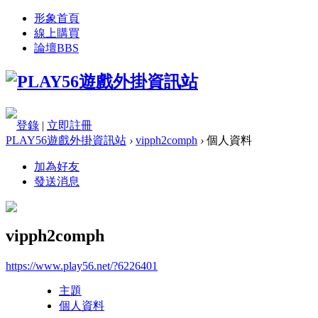
形象首頁
線上購買
論壇
BBS
登錄
|
立即註冊
PLAY56遊戲外掛資訊站
›
vipph2comph
›
個人資料
加為好友
發送消息
vipph2comph
https://www.play56.net/?6226401
主題
個人資料