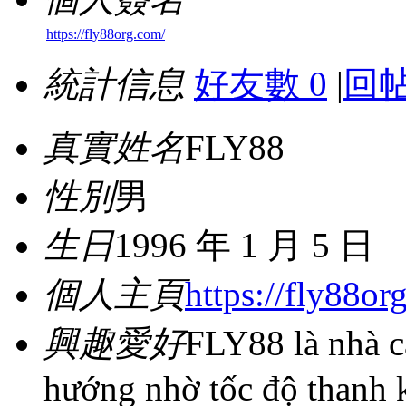
https://fly88org.com/
統計信息
好友數 0
|
回帖
真實姓名
FLY88
性別
男
生日
1996 年 1 月 5 日
個人主頁
https://fly88or
興趣愛好
FLY88 là nhà c
hướng nhờ tốc độ thanh 