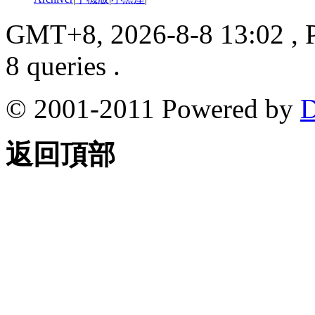
GMT+8, 2026-8-8 13:02
, 
8 queries .
© 2001-2011 Powered by
D
返回頂部