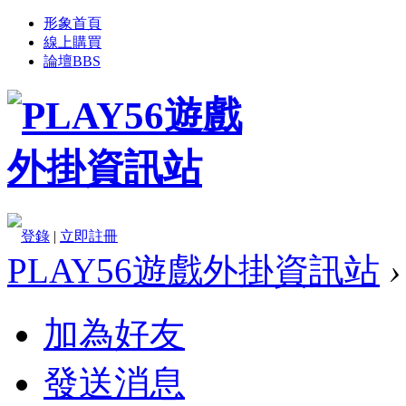
形象首頁
線上購買
論壇
BBS
登錄
|
立即註冊
PLAY56遊戲外掛資訊站
›
加為好友
發送消息