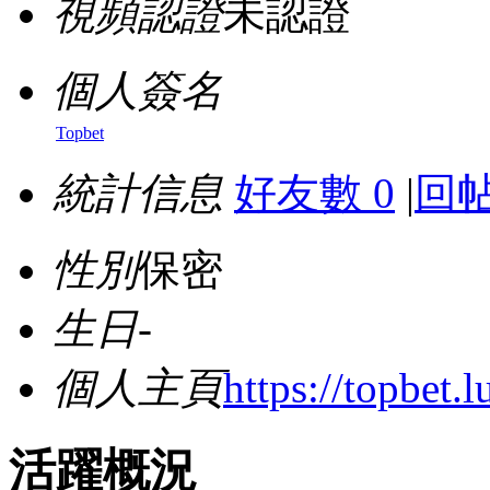
視頻認證
未認證
個人簽名
Topbet
統計信息
好友數 0
|
回帖
性別
保密
生日
-
個人主頁
https://topbet.l
活躍概況