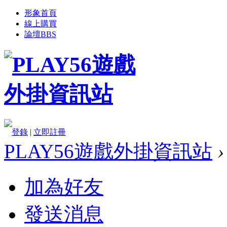
形象首頁
線上購買
論壇
BBS
登錄
|
立即註冊
PLAY56遊戲外掛資訊站
›
加為好友
發送消息