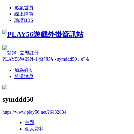
形象首頁
線上購買
論壇
BBS
登錄
|
立即註冊
PLAY56遊戲外掛資訊站
›
symddd50
›
好友
加為好友
發送消息
symddd50
https://www.play56.net/?6432834
主題
個人資料