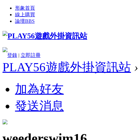
形象首頁
線上購買
論壇
BBS
登錄
|
立即註冊
PLAY56遊戲外掛資訊站
›
加為好友
發送消息
weederswim16