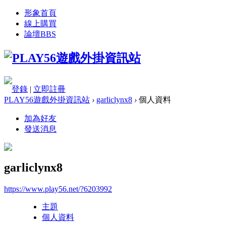
形象首頁
線上購買
論壇
BBS
登錄
|
立即註冊
PLAY56遊戲外掛資訊站
›
garliclynx8
›
個人資料
加為好友
發送消息
garliclynx8
https://www.play56.net/?6203992
主題
個人資料