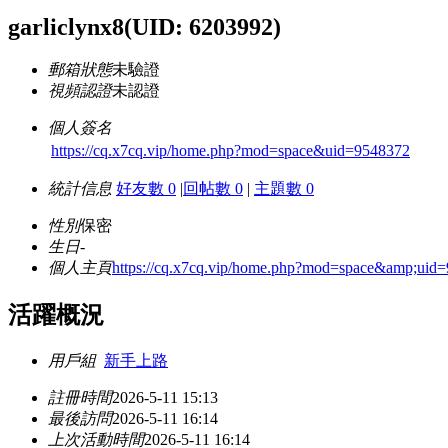
garliclynx8
(UID: 6203992)
郵箱狀態
未驗證
視頻認證
未認證
個人簽名
https://cq.x7cq.vip/home.php?mod=space&uid=9548372
統計信息
好友數 0
|
回帖數 0
|
主題數 0
性別
保密
生日
-
個人主頁
https://cq.x7cq.vip/home.php?mod=space&amp;uid
活躍概況
用戶組
新手上路
註冊時間
2026-5-11 15:13
最後訪問
2026-5-11 16:14
上次活動時間
2026-5-11 16:14