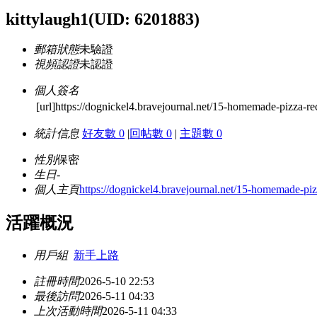
kittylaugh1
(UID: 6201883)
郵箱狀態
未驗證
視頻認證
未認證
個人簽名
[url]https://dognickel4.bravejournal.net/15-homemade-pizza-rec
統計信息
好友數 0
|
回帖數 0
|
主題數 0
性別
保密
生日
-
個人主頁
https://dognickel4.bravejournal.net/15-homemade-pizza
活躍概況
用戶組
新手上路
註冊時間
2026-5-10 22:53
最後訪問
2026-5-11 04:33
上次活動時間
2026-5-11 04:33