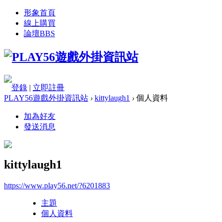
形象首頁
線上購買
論壇
BBS
登錄
|
立即註冊
PLAY56遊戲外掛資訊站
›
kittylaugh1
›
個人資料
加為好友
發送消息
kittylaugh1
https://www.play56.net/?6201883
主題
個人資料