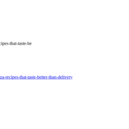
ipes-that-taste-be
-recipes-that-taste-better-than-delivery