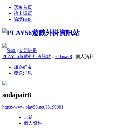
形象首頁
線上購買
論壇
BBS
登錄
|
立即註冊
PLAY56遊戲外掛資訊站
›
sodapair8
›
個人資料
加為好友
發送消息
sodapair8
https://www.play56.net/?6199381
主題
個人資料