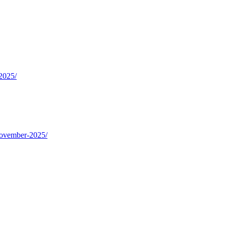
2025/
-november-2025/