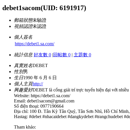
debet1sacom
(UID: 6191917)
郵箱狀態
未驗證
視頻認證
未認證
個人簽名
https://debet1.sa.com/
統計信息
好友數 0
|
回帖數 0
|
主題數 0
真實姓名
DEBET
性別
男
生日
1990 年 6 月 6 日
個人主頁
http://
興趣愛好
DEBET là cổng giải trí trực tuyến hiện đại với nhiều 
Website: https://debet1.sa.com/
Email:
debet1sacom@gmail.com
Số điện thoại: 0977190664
Địa chỉ: 100 Đ. Tân Kỳ Tân Quý, Tân Sơn Nhì, Hồ Chí Minh
Hastag: #debet #nhacaidebet #dangkydebet #trangchudebet #
Tham khảo: