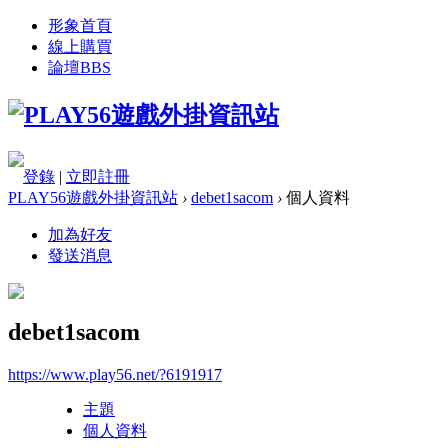
形象首頁
線上購買
論壇
BBS
登錄
|
立即註冊
PLAY56遊戲外掛資訊站
›
debet1sacom
›
個人資料
加為好友
發送消息
debet1sacom
https://www.play56.net/?6191917
主題
個人資料