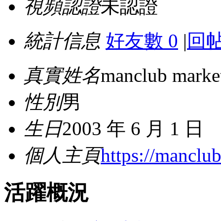
視頻認證
未認證
統計信息
好友數 0
|
回帖
真實姓名
manclub marke
性別
男
生日
2003 年 6 月 1 日
個人主頁
https://manclub
活躍概況