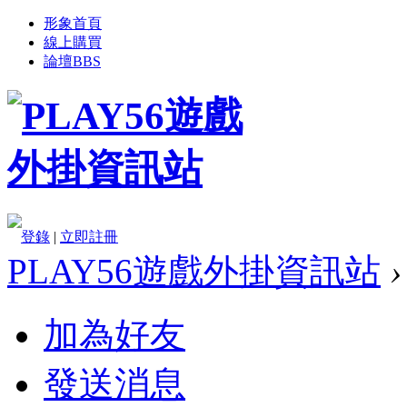
形象首頁
線上購買
論壇
BBS
登錄
|
立即註冊
PLAY56遊戲外掛資訊站
›
加為好友
發送消息