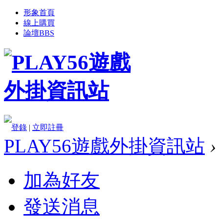
形象首頁
線上購買
論壇
BBS
登錄
|
立即註冊
PLAY56遊戲外掛資訊站
›
加為好友
發送消息