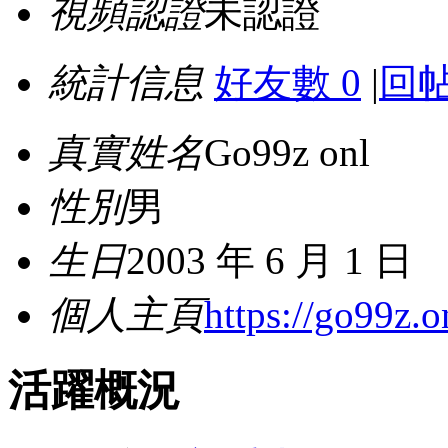
視頻認證
未認證
統計信息
好友數 0
|
回帖
真實姓名
Go99z onl
性別
男
生日
2003 年 6 月 1 日
個人主頁
https://go99z.o
活躍概況