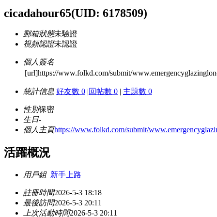
cicadahour65
(UID: 6178509)
郵箱狀態
未驗證
視頻認證
未認證
個人簽名
[url]https://www.folkd.com/submit/www.emergencyglazingl
統計信息
好友數 0
|
回帖數 0
|
主題數 0
性別
保密
生日
-
個人主頁
https://www.folkd.com/submit/www.emergencyglazi
活躍概況
用戶組
新手上路
註冊時間
2026-5-3 18:18
最後訪問
2026-5-3 20:11
上次活動時間
2026-5-3 20:11