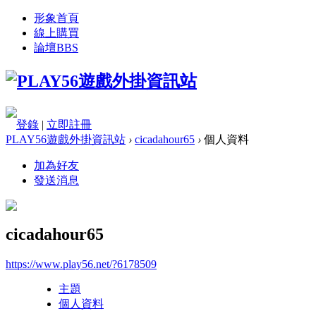
形象首頁
線上購買
論壇
BBS
登錄
|
立即註冊
PLAY56遊戲外掛資訊站
›
cicadahour65
›
個人資料
加為好友
發送消息
cicadahour65
https://www.play56.net/?6178509
主題
個人資料