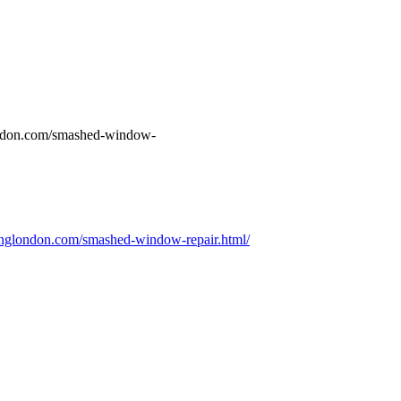
ondon.com/smashed-window-
nglondon.com/smashed-window-repair.html/