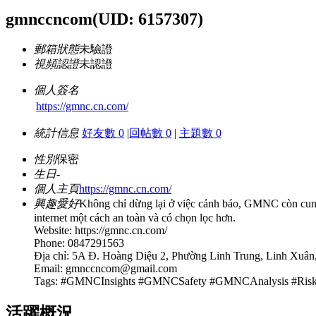
gmnccncom
(UID: 6157307)
郵箱狀態
未驗證
視頻認證
未認證
個人簽名
https://gmnc.cn.com/
統計信息
好友數 0
|
回帖數 0
|
主題數 0
性別
保密
生日
-
個人主頁
https://gmnc.cn.com/
興趣愛好
Không chỉ dừng lại ở việc cảnh báo, GMNC còn cung 
internet một cách an toàn và có chọn lọc hơn.
Website: https://gmnc.cn.com/
Phone: 0847291563
Địa chỉ: 5A Đ. Hoàng Diệu 2, Phường Linh Trung, Linh Xuân
Email:
gmnccncom@gmail.com
Tags: #GMNCInsights #GMNCSafety #GMNCAnalysis #
活躍概況