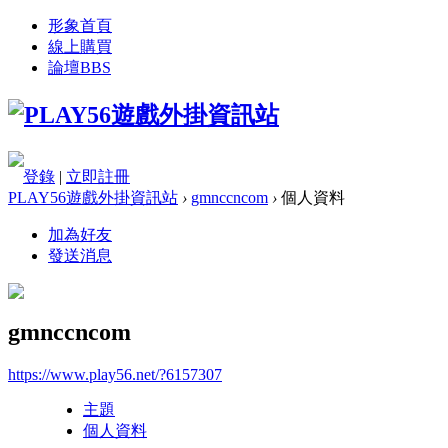
形象首頁
線上購買
論壇
BBS
登錄
|
立即註冊
PLAY56遊戲外掛資訊站
›
gmnccncom
›
個人資料
加為好友
發送消息
gmnccncom
https://www.play56.net/?6157307
主題
個人資料