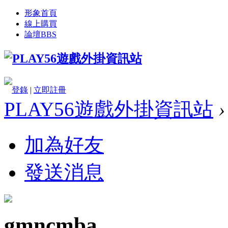
形象首頁
線上購買
論壇
BBS
登錄
|
立即註冊
PLAY56遊戲外掛資訊站
›
加為好友
發送消息
gmncmba