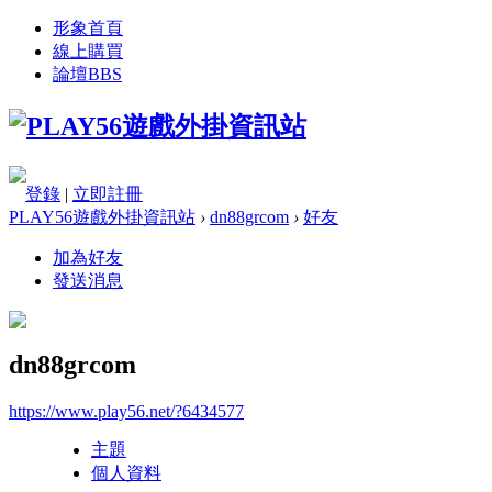
形象首頁
線上購買
論壇
BBS
登錄
|
立即註冊
PLAY56遊戲外掛資訊站
›
dn88grcom
›
好友
加為好友
發送消息
dn88grcom
https://www.play56.net/?6434577
主題
個人資料