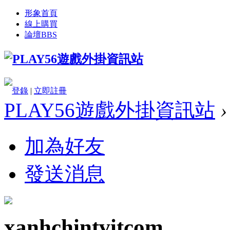
形象首頁
線上購買
論壇
BBS
登錄
|
立即註冊
PLAY56遊戲外掛資訊站
›
加為好友
發送消息
xanhchintvitcom