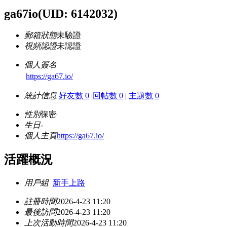
ga67io
(UID: 6142032)
郵箱狀態
未驗證
視頻認證
未認證
個人簽名
https://ga67.io/
統計信息
好友數 0
|
回帖數 0
|
主題數 0
性別
保密
生日
-
個人主頁
https://ga67.io/
活躍概況
用戶組
新手上路
註冊時間
2026-4-23 11:20
最後訪問
2026-4-23 11:20
上次活動時間
2026-4-23 11:20