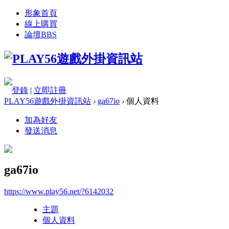
形象首頁
線上購買
論壇
BBS
登錄
|
立即註冊
PLAY56遊戲外掛資訊站
›
ga67io
›
個人資料
加為好友
發送消息
ga67io
https://www.play56.net/?6142032
主題
個人資料