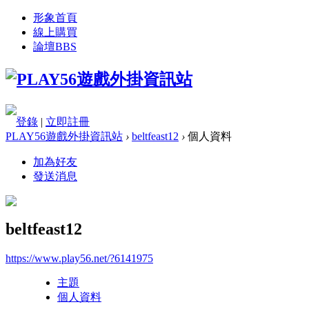
形象首頁
線上購買
論壇
BBS
登錄
|
立即註冊
PLAY56遊戲外掛資訊站
›
beltfeast12
›
個人資料
加為好友
發送消息
beltfeast12
https://www.play56.net/?6141975
主題
個人資料