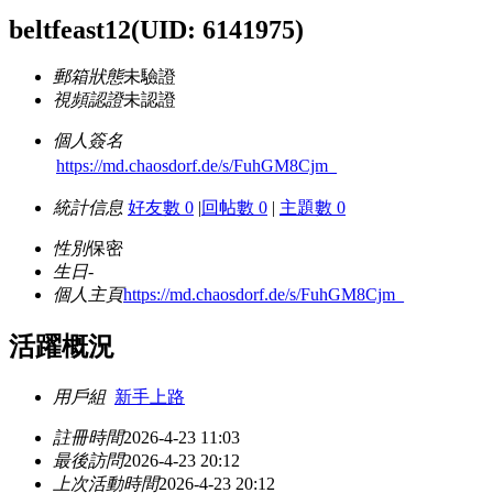
beltfeast12
(UID: 6141975)
郵箱狀態
未驗證
視頻認證
未認證
個人簽名
https://md.chaosdorf.de/s/FuhGM8Cjm_
統計信息
好友數 0
|
回帖數 0
|
主題數 0
性別
保密
生日
-
個人主頁
https://md.chaosdorf.de/s/FuhGM8Cjm_
活躍概況
用戶組
新手上路
註冊時間
2026-4-23 11:03
最後訪問
2026-4-23 20:12
上次活動時間
2026-4-23 20:12